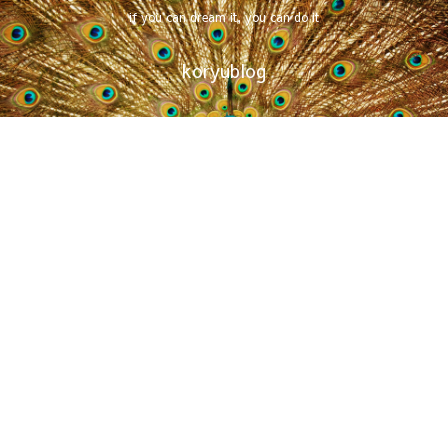
if you can dream it, you can do it
koryublog