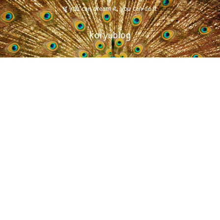
if you can dream it, you can do it
koryublog