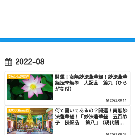
2022-08
開運！南無妙法蓮華経！妙法蓮華
南無妙法蓮華経
経授學無學 人記品 第九（ひら
がな付）
2022.08.14
何て書いてあるの？開運！南無妙
南無妙法蓮華経
法蓮華経！「妙法蓮華経 五百弟
子 授記品 第八」（現代語
訳）
2022.08.07