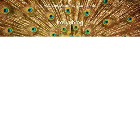
if you can dream it, you can do it
koryublog