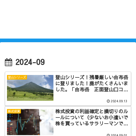
2024-09
登山シリーズ！残暑厳しい由布岳
登山シリーズ
に登りました！鹿がたくさんいま
した。「由布岳 正面登山口コー
ス（東峰を往復）」
2024.09.13
株式投資の利益確定と損切りのル
株式投資
ールについて（少ないお小遣いで
株を買っているサラリーマンで
す）
2024.09.01