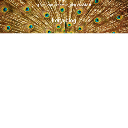
if you can dream it, you can do it
koryublog