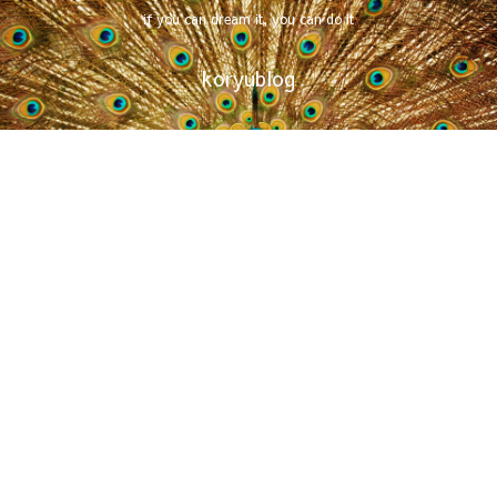
if you can dream it, you can do it
koryublog