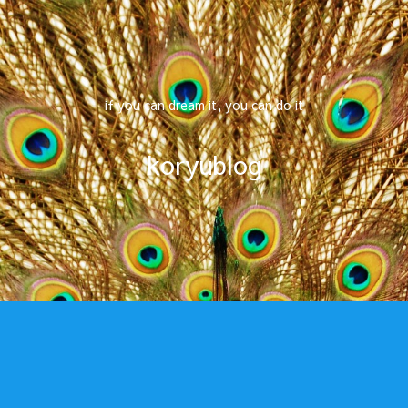
if you can dream it, you can do it
koryublog