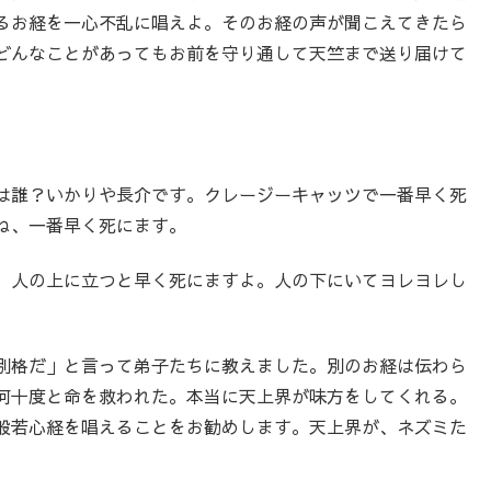
るお経を一心不乱に唱えよ。そのお経の声が聞こえてきたら
どんなことがあってもお前を守り通して天竺まで送り届けて
は誰？いかりや長介です。クレージーキャッツで一番早く死
ね、一番早く死にます。
。人の上に立つと早く死にますよ。人の下にいてヨレヨレし
別格だ」と言って弟子たちに教えました。別のお経は伝わら
何十度と命を救われた。本当に天上界が味方をしてくれる。
般若心経を唱えることをお勧めします。天上界が、ネズミた