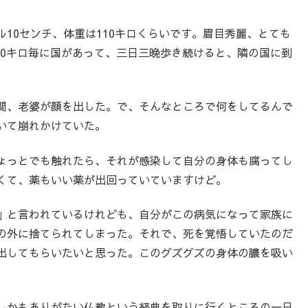
10センチ、体重は110キロくらいです。眉目秀麗、とても
100キロ毎に国があって、三日三晩歩き続けると、隣の国に到
間、老婆が顔を出した。で、そんなところで何をしてるんで
いて崩れかけていた。
ょっとでも触れたら、それが感染して自分の身体も腐ってし
くて、薬もいい薬が出回っていていますけど。
」と言われているけれども、自分がこの病気になって家族に
の外に捨てられてしまった。それで、死を覚悟していたのだ
出してもらいたいと思った。このグズグズの身体の膿を吸い
しかもありがたい仏教という経典を取りに行くところの一日