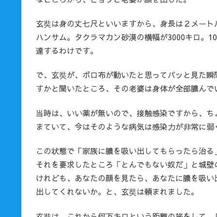
玄奘は身の丈七尺といいますから、身長は２メートル
ハンサム。タクラマカン砂漠の横幅が3000キロ。
達するわけです。
で、玄奘が、ボロ布が動いたと思ってパッと見た瞬
すかと聞いたところ、その老婆は身体が全部膿んで
当時は、いい薬が無いので、接触感染ですから、ち
まていて、今はそのような病気は感染力が非常に弱
この状態で「家族に膿を吸い出してもらったら治る
それを要求したところ「とんでもない奴だ」と城壁
けれども、あなたの顔を見たら、あなたに膿を吸い
出してくれないか。と、玄奘は頼まれました。
玄奘は、これから何万キロという距離の旅をして、