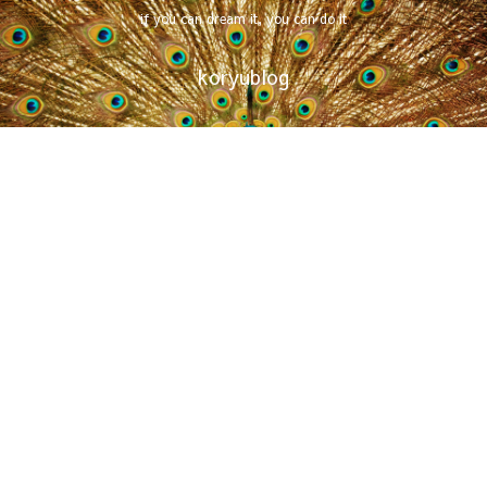
if you can dream it, you can do it
koryublog